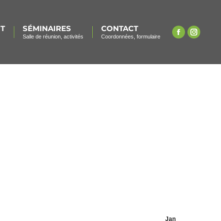
T
SÉMINAIRES
CONTACT
La
La
Salle de réunion, activités
Coordonnées, formulaire
page
page
Facebook
Instagr
s'ouvre
s'ouvre
dans
dans
une
une
nouvelle
nouvell
fenêtre
fenêtre
Jan