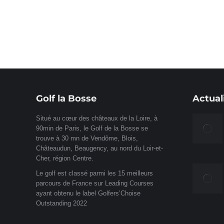
Golf la Bosse
Actual
Situé au cœur des châteaux de la Loire, à
90min de Paris, le Golf de la Bosse se
trouve à 30 mn de Vendôme, Blois,
Châteaudun, Beaugency, au nord du Loir-et-
Cher, région Centre.
Le golf est classé parmi les 15 meilleurs
parcours de France sur Leading Courses
ayant obtenu le label Golfers’Choise
Outstanding 2022