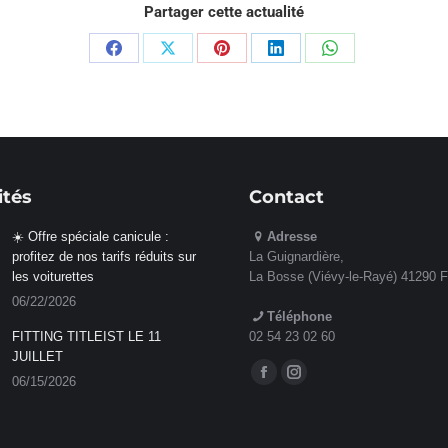
Partager cette actualité
Partager
Partager
Partager
Partager
Partager
sur
sur
sur
sur
sur
Facebook
X
Pinterest
LinkedIn
WhatsApp
ités
Contact
☀️ Offre spéciale canicule :
Adresse
profitez de nos tarifs réduits sur
La Guignardière,
les voiturettes
La Bosse (Viévy-le-Rayé) 41290 
06/22/2026
Téléphone
FITTING TITLEIST LE 11
02 54 23 02 60
JUILLET
Retrouvez-nous sur :
06/15/2026
La
La
page
page
Facebook
Instagram