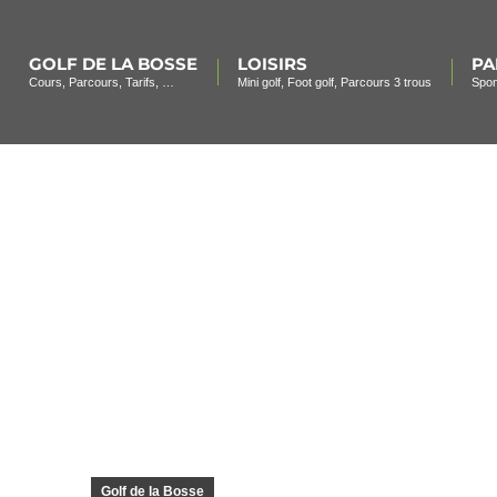
GOLF DE LA BOSSE
LOISIRS
PA
Cours, Parcours, Tarifs, …
Mini golf, Foot golf, Parcours 3 trous
Spo
Golf de la Bosse