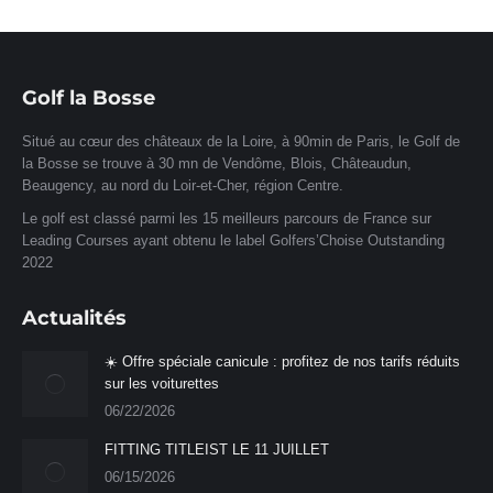
Facebook
X
Pinterest
LinkedIn
WhatsApp
Golf la Bosse
Situé au cœur des châteaux de la Loire, à 90min de Paris, le Golf de
la Bosse se trouve à 30 mn de Vendôme, Blois, Châteaudun,
Beaugency, au nord du Loir-et-Cher, région Centre.
Le golf est classé parmi les 15 meilleurs parcours de France sur
Leading Courses ayant obtenu le label Golfers’Choise Outstanding
2022
Actualités
☀️ Offre spéciale canicule : profitez de nos tarifs réduits
sur les voiturettes
06/22/2026
FITTING TITLEIST LE 11 JUILLET
06/15/2026