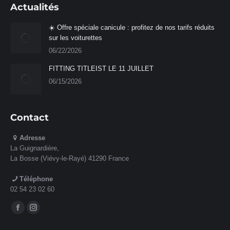
Actualités
☀️ Offre spéciale canicule : profitez de nos tarifs réduits
sur les voiturettes
06/22/2026
FITTING TITLEIST LE 11 JUILLET
06/15/2026
Contact
Adresse
La Guignardière,
La Bosse (Viévy-le-Rayé) 41290 France
Téléphone
02 54 23 02 60
Retrouvez-nous sur :
La
La
page
page