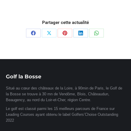
Partager cette actualité
Partager
Partager
Partager
Partager
Partager
sur
sur
sur
sur
sur
Facebook
X
Pinterest
LinkedIn
WhatsApp
Golf la Bosse
Situé au cœur des châteaux de la Loire, à 90min de Paris, le Golf de
la Bosse se trouve à 30 mn de Vendôme, Blois, Châteaudun,
Beaugency, au nord du Loir-et-Cher, région Centre.
Le golf est classé parmi les 15 meilleurs parcours de France sur
Leading Courses ayant obtenu le label Golfers’Choise Outstanding
2022