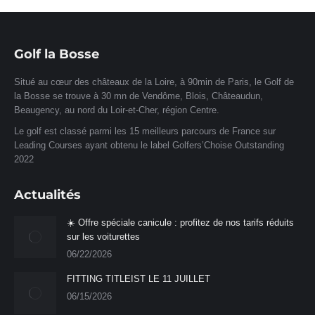
Facebook
X
Pinterest
LinkedIn
WhatsApp
Golf la Bosse
Situé au cœur des châteaux de la Loire, à 90min de Paris, le Golf de
la Bosse se trouve à 30 mn de Vendôme, Blois, Châteaudun,
Beaugency, au nord du Loir-et-Cher, région Centre.
Le golf est classé parmi les 15 meilleurs parcours de France sur
Leading Courses ayant obtenu le label Golfers’Choise Outstanding
2022
Actualités
☀️ Offre spéciale canicule : profitez de nos tarifs réduits
sur les voiturettes
06/22/2026
FITTING TITLEIST LE 11 JUILLET
06/15/2026